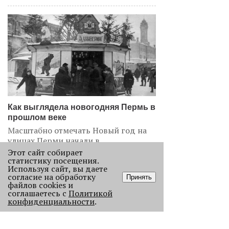
Как выглядела новогодняя Пермь в
прошлом веке
Масштабно отмечать Новый год на
улицах Перми начали в
послевоенное время. Посмотрите,
Этот сайт собирает
статистику посещения.
как это было.
Используя сайт, вы даете
22934
согласие на обработку
Принять
файлов cookies и
соглашаетесь с
Политикой
.
конфиденциальности
.
АНАЛИЗ СИТУАЦИИ