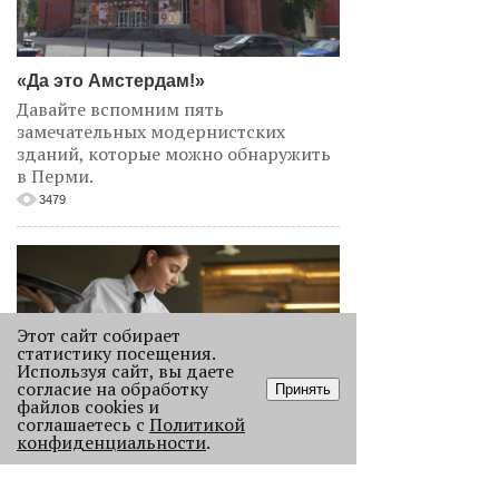
«Да это Амстердам!»
Давайте вспомним пять
замечательных модернистских
зданий, которые можно обнаружить
в Перми.
3479
Этот сайт собирает
статистику посещения.
Используя сайт, вы даете
согласие на обработку
Принять
файлов cookies и
соглашаетесь с
Политикой
конфиденциальности
.
«Эра фуд-энтузиастов
закончилась»
Рассказываем, как изменился