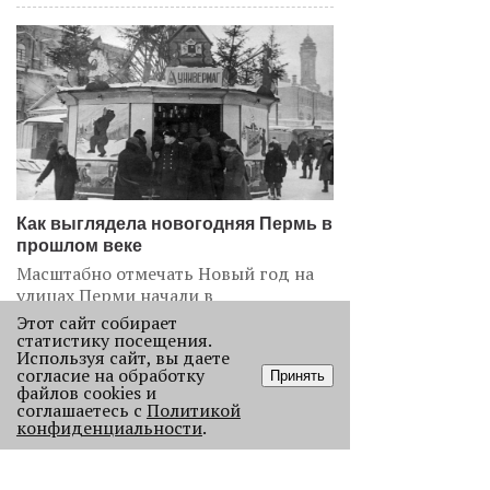
Как выглядела новогодняя Пермь в
прошлом веке
Масштабно отмечать Новый год на
улицах Перми начали в
послевоенное время. Посмотрите,
Этот сайт собирает
как это было.
статистику посещения.
Используя сайт, вы даете
22958
согласие на обработку
Принять
файлов cookies и
соглашаетесь с
Политикой
.
конфиденциальности
.
АНАЛИЗ СИТУАЦИИ