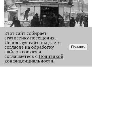
Этот сайт собирает
статистику посещения.
Как выглядела новогодняя Пермь в
Используя сайт, вы даете
прошлом веке
согласие на обработку
Принять
Масштабно отмечать Новый год на
файлов cookies и
соглашаетесь с
Политикой
улицах Перми начали в
конфиденциальности
.
послевоенное время. Посмотрите,
как это было.
22860
.
АНАЛИЗ СИТУАЦИИ