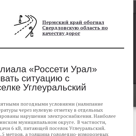
Пермский край обогнал
Свердловскую область по
качеству дорог
илиала «Россети Урал»
вать ситуацию с
селке Углеуральский
риятными погодными условиями (налипание
ературы через нулевую отметку в отдельных
ированы нарушения электроснабжения. Наиболее
инском муниципальном округе. В частности,
ачи 6 кВ, питающей поселок Углеуральский.
1,5 метров, а толщина гололедно-изморозевых