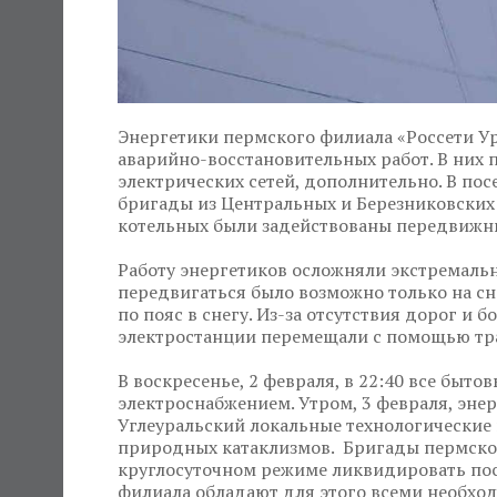
Энергетики пермского филиала «Россети У
аварийно-восстановительных работ. В них 
электрических сетей, дополнительно. В по
бригады из Центральных и Березниковских 
котельных были задействованы передвижн
Работу энергетиков осложняли экстремальн
передвигаться было возможно только на сн
по пояс в снегу. Из-за отсутствия дорог и 
электростанции перемещали с помощью тр
В воскресенье, 2 февраля, в 22:40 все быт
электроснабжением. Утром, 3 февраля, эне
Углеуральский локальные технологические 
природных катаклизмов. Бригады пермско
круглосуточном режиме ликвидировать по
филиала обладают для этого всеми необх