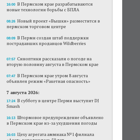
В Пермском крае разрабатываются
16:00
Новый проект «Вышки» разместится в
новые технологии борьбы с БПЛА
пермском торговом центре
Новый проект «Вышки» разместится в
08:26
пермском торговом центре
В Перми создан штаб поддержки
пострадавших продавцов Wildberries
В Перми создан штаб поддержки
08:09
пострадавших продавцов Wildberries
В субботу в центре Перми выступит DJ Smash
Сеть «Иль де Ботэ» уходит из Перми
Синоптики рассказали о погоде на
07:57
вторую половину августа в Пермском крае
Власти Перми намерены развернуть борьбу
с брошенными автомобилями
В Пермском крае утром 8 августа
07:47
объявлен режим «Ракетная опасность»
Продажи туров из Перми в Абхазию упали
7 августа 2026:
на 30%
В субботу в центре Перми выступит DJ
17:24
Власти вернулись к проекту большого
Smash
стадиона в Камской долине Перми
Штормовое предупреждение объявлено
16:13
в Пермском крае из-за ухудшения погоды
Цеху агрегата аммиака №1 филиала
16:03
«Азот» исполнилось 50 лет