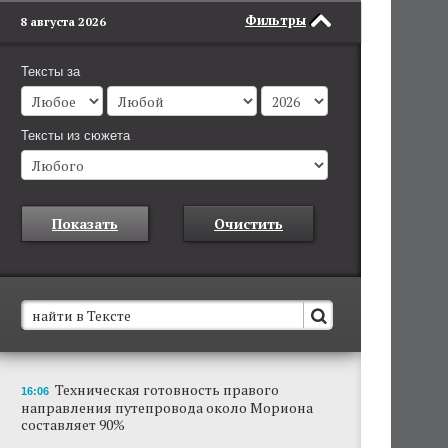
Фильтры
8 августа 2026
Тексты за
Тексты из сюжета
Показать
Очистить
В Пермском крае установят новые станции
Техническая готовность правого
16:06
обнаружения беспилотников
направления путепровода около Мориона
Они используются для обнаружения и
составляет 90%
отслеживания БПЛА в воздухе.