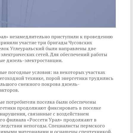
рал» незамедлительно приступили к проведению
приняли участие три бригады Чусовских
селок Углеуральский были направлены две
электрических сетей. Для обеспечений работы
ые дизель-электростанции.
ые погодные условия: на некоторых участках
егоходной технике, порой энергетики трудились
большого снежного покрова дизель-
акторов.
овые потребители поселка были обеспечены
ргетики продолжают фиксировать в поселке
нарушения, связанные с воздействием
го филиала «Россети Урал» продолжают в
следствия непогоды. Специалисты пермского
одимыми материалами и оснащены спецтехникой.