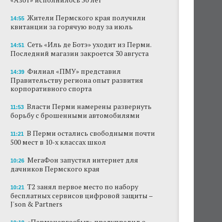
Жители Пермского края получили
14:55
квитанции за горячую воду за июль
Сеть «Иль де Ботэ» уходит из Перми.
14:51
Последний магазин закроется 30 августа
Филиал «ПМУ» представил
14:39
Правительству региона опыт развития
корпоративного спорта
Власти Перми намерены развернуть
11:53
борьбу с брошенными автомобилями
В Перми остались свободными почти
11:21
500 мест в 10-х классах школ
МегаФон запустил интернет для
10:26
дачников Пермского края
Т2 занял первое место по набору
10:21
бесплатных сервисов цифровой защиты –
J'son & Partners
«Пермэнергосбыт» предупредил о