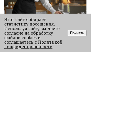
Этот сайт собирает
«Эра фуд-энтузиастов
статистику посещения.
закончилась»
Используя сайт, вы даете
согласие на обработку
Принять
Рассказываем, как изменился
файлов cookies и
пермский ресторанный рынок после
соглашаетесь с
Политикой
«парада закрытий» в начале 2026
конфиденциальности
.
года.
2256
Как выглядела новогодняя Пермь в
прошлом веке