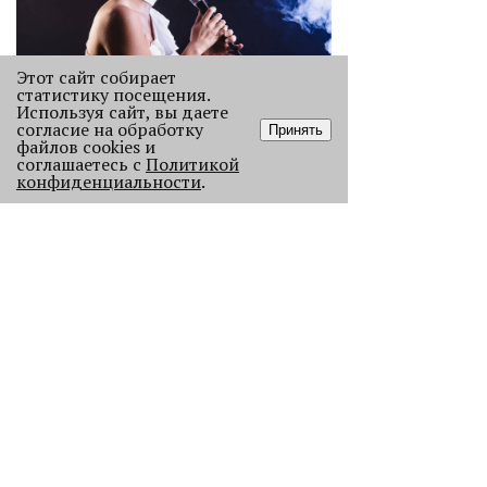
Этот сайт собирает
статистику посещения.
Используя сайт, вы даете
согласие на обработку
Старикам тут не место?
Принять
файлов cookies и
В Перми 50-летних гостей не
соглашаетесь с
Политикой
пустили в бар - зумеры не хотят петь
конфиденциальности
.
песни миллениалов в караоке.
2240
Без Будды и вина: каких проектов
лишилась Пермь в 2025 году